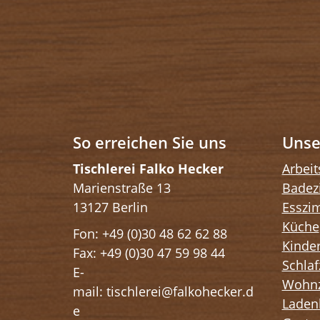
So erreichen Sie uns
Unse
Tischlerei Falko Hecker
Arbei
Marienstraße 13
Badez
13127 Berlin
Esszi
Küche
Fon: +49 (0)30 48 62 62 88
Kinde
Fax: +49 (0)30 47 59 98 44
Schla
E-
Wohn
mail: tischlerei@falkohecker.d
Laden
e