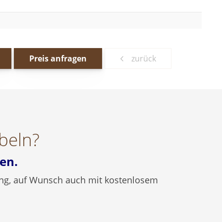
Preis anfragen
zurück
beln?
en.
atung, auf Wunsch auch mit kostenlosem