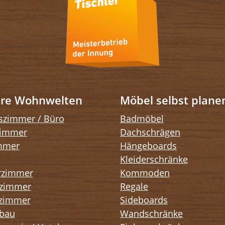
re Wohnwelten
Möbel selbst plane
tszimmer / Büro
Badmöbel
immer
Dachschrägen
mmer
Hängeboards
Kleiderschränke
rzimmer
Kommoden
fzimmer
Regale
zimmer
Sideboards
bau
Wandschränke